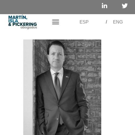
ESP
/
ENG