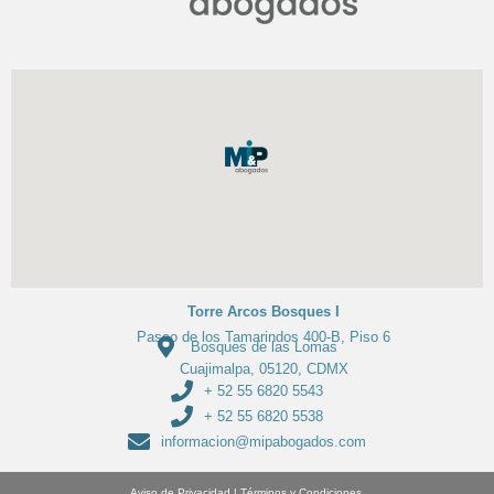
Torre Arcos Bosques I
Paseo de los Tamarindos 400-B, Piso 6
Bosques de las Lomas
Cuajimalpa, 05120, CDMX
+ 52 55 6820 5543
+ 52 55 6820 5538
informacion@mipabogados.com
Aviso de Privacidad
|
Términos y Condiciones