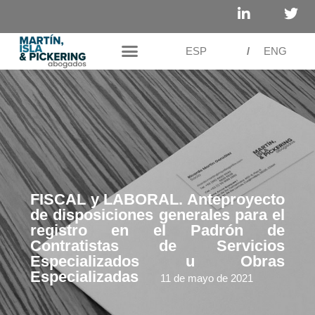
ESP
/
ENG
FISCAL y LABORAL. Anteproyecto
de disposiciones generales para el
registro en el Padrón de
Contratistas de Servicios
Especializados u Obras
Especializadas
11 de mayo de 2021