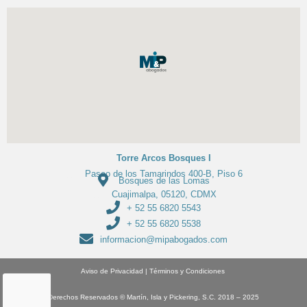
Torre Arcos Bosques I
Paseo de los Tamarindos 400-B, Piso 6
Bosques de las Lomas
Cuajimalpa, 05120, CDMX
+ 52 55 6820 5543
+ 52 55 6820 5538
informacion@mipabogados.com
Aviso de Privacidad
|
Términos y Condiciones
Derechos Reservados
© Martín, Isla y Pickering, S.C. 2018 – 2025