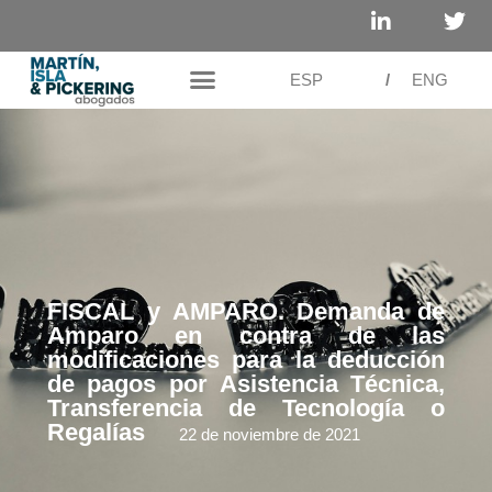
ESP
/
ENG
FISCAL y AMPARO. Demanda de
Amparo en contra de las
modificaciones para la deducción
de pagos por Asistencia Técnica,
Transferencia de Tecnología o
Regalías
22 de noviembre de 2021