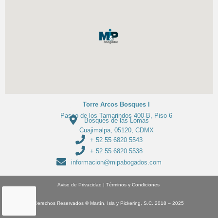
Torre Arcos Bosques I
Paseo de los Tamarindos 400-B, Piso 6
Bosques de las Lomas
Cuajimalpa, 05120, CDMX
+ 52 55 6820 5543
+ 52 55 6820 5538
informacion@mipabogados.com
Aviso de Privacidad
|
Términos y Condiciones
Derechos Reservados
© Martín, Isla y Pickering, S.C. 2018 – 2025