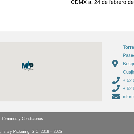
CDMX a, 24 de febrero d
Torr
Paseo
Bosq
Cuaj
+ 52 
+ 52 
info
|
Términos y Condiciones
 Isla y Pickering, S.C. 2018 – 2025