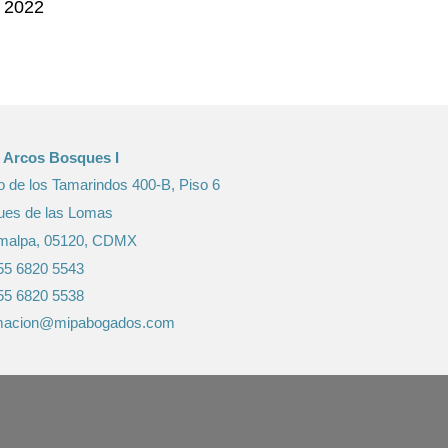
e 2022
e Arcos Bosques I
 de los Tamarindos 400-B, Piso 6
ues de las Lomas
imalpa, 05120, CDMX
55 6820 5543
55 6820 5538
rmacion@mipabogados.com