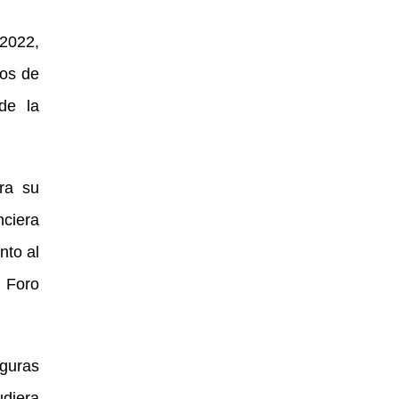
 2022,
ros de
de la
ra su
nciera
nto al
l Foro
guras
diera