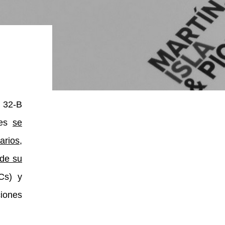
 32-B
les
se
arios,
 de su
s) y
ciones