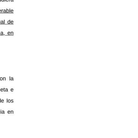
erable
ual de
ia, en
con la
leta e
de los
cia en