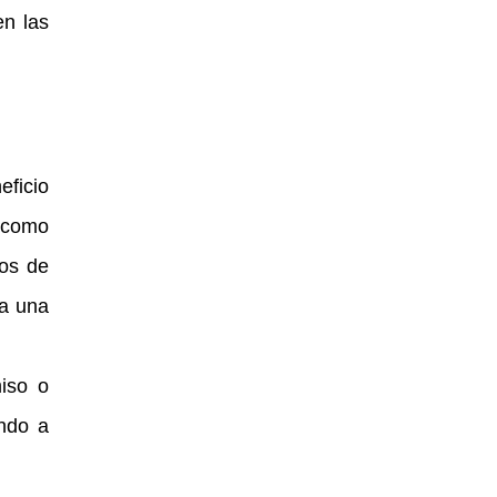
en las
eficio
í como
hos de
za una
miso o
ando a