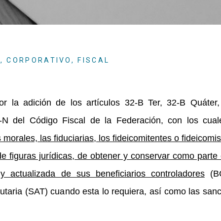
E
,
CORPORATIVO
,
FISCAL
 la adición de los artículos 32-B Ter, 32-B Quáter,
4-N del Código Fiscal de la Federación, con los cua
morales, las fiduciarias, los fideicomitentes o fideicomis
de figuras jurídicas, de obtener y conservar como parte
 y actualizada de sus beneficiarios controladores
(BC
butaria (SAT) cuando esta lo requiera, así como las san