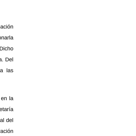
ación
onarla
 Dicho
a. Del
a las
 en la
etaría
al del
ración