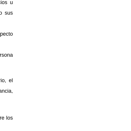
cios u
 o sus
specto
ersona
io, el
ancia,
re los