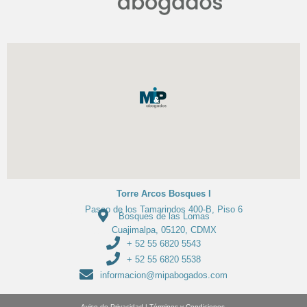
Torre Arcos Bosques I
Paseo de los Tamarindos 400-B, Piso 6
Bosques de las Lomas
Cuajimalpa, 05120, CDMX
+ 52 55 6820 5543
+ 52 55 6820 5538
informacion@mipabogados.com
Aviso de Privacidad
|
Términos y Condiciones