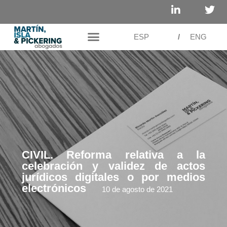
ESP
/
ENG
CIVIL. Reforma relativa a la
celebración y validez de actos
jurídicos digitales o por medios
electrónicos
10 de agosto de 2021